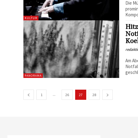
Die Mü
promin
Kompon
KULTUR
Hitz
Notf
Koe
redakti
Am Abe
Notfal
geschl
PANORAMA
...
1
26
27
28