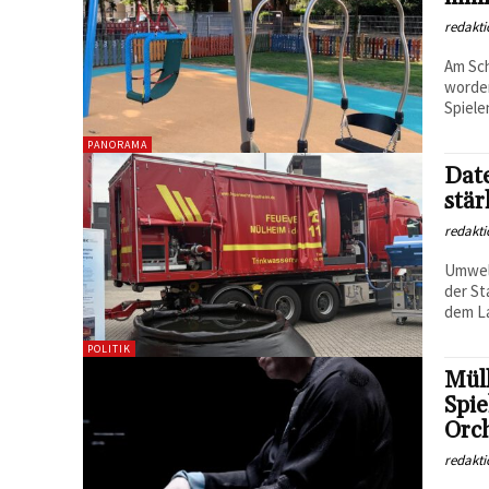
redakti
Am Sch
worde
Spiele
PANORAMA
Dat
stä
redakti
Umwelt
der St
dem La
POLITIK
Mülh
Spie
Orc
redakti