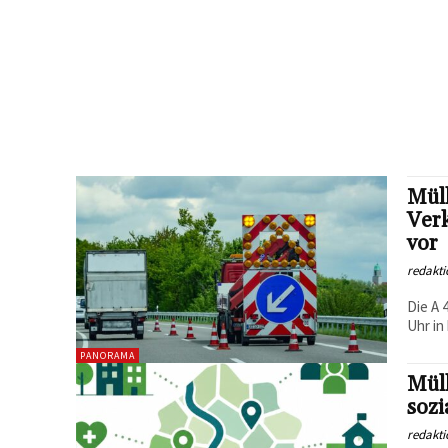
Mülh
Ver
vor
redakti
Die A 
Uhr in
PANORAMA
Mülh
sozi
redakti