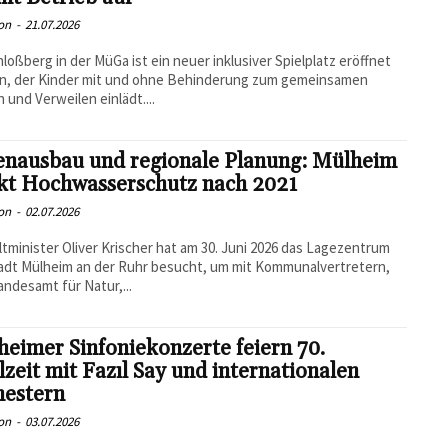
on
-
21.07.2026
loßberg in der MüGa ist ein neuer inklusiver Spielplatz eröffnet
n, der Kinder mit und ohne Behinderung zum gemeinsamen
n und Verweilen einlädt....
enausbau und regionale Planung: Mülheim
rkt Hochwasserschutz nach 2021
on
-
02.07.2026
minister Oliver Krischer hat am 30. Juni 2026 das Lagezentrum
adt Mülheim an der Ruhr besucht, um mit Kommunalvertretern,
ndesamt für Natur,...
eimer Sinfoniekonzerte feiern 70.
lzeit mit Fazıl Say und internationalen
hestern
on
-
03.07.2026