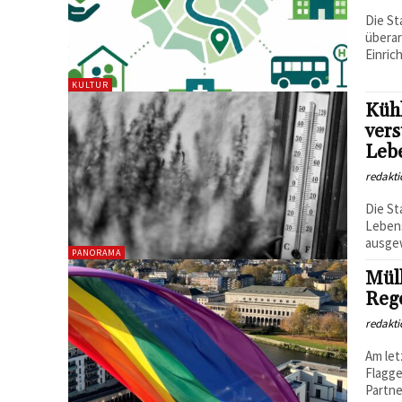
Die St
überar
Einric
KULTUR
Küh
vers
Lebe
redakti
Die St
Lebens
ausge
PANORAMA
Mülh
Reg
redakti
Am le
Flagge
Partne