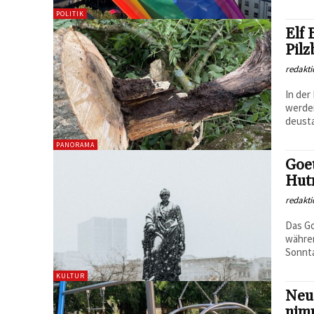
POLITIK
Elf 
Pilz
redakti
In der
werden
deusta
PANORAMA
Goe
Hut
redakti
Das Go
währen
Sonntag
KULTUR
Neue
nim