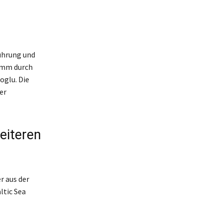
ührung und
ramm durch
oglu. Die
er
eiteren
 aus der
ltic Sea