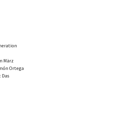
neration
m März
amón Ortega
: Das