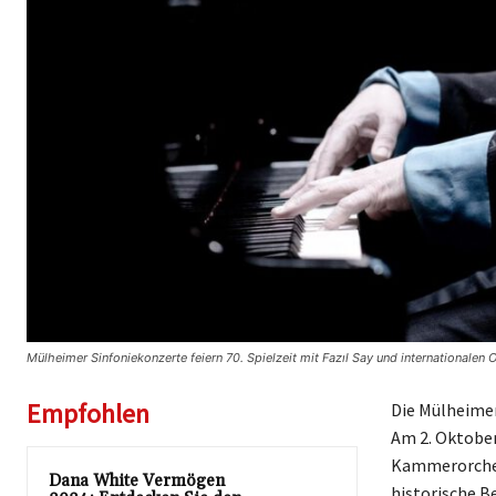
Mülheimer Sinfoniekonzerte feiern 70. Spielzeit mit Fazıl Say und internationale
Empfohlen
Die Mülheimer
Am 2. Oktober
Kammerorchest
Dana White Vermögen
historische B