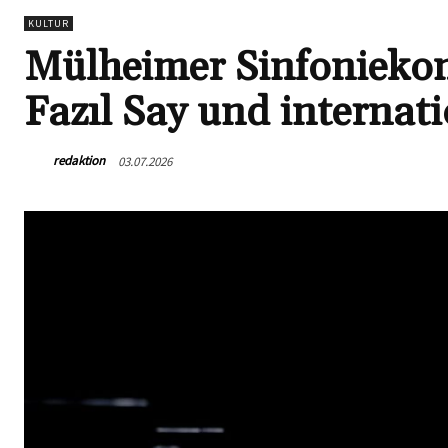
KULTUR
Mülheimer Sinfoniekonz
Fazıl Say und internat
redaktion
03.07.2026