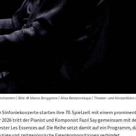
n Orchestern | Bild: © Marco Borggreve | Alisa Berezovskaya | Theater- und Konzertbür
 Sinfoniekonzerte starten ihre 70. Spielzeit mit einem prominent
 2026 tritt der Pianist und Komponist Fazıl Say gemeinsam mit 
er Les Essences auf. Die Reihe setzt damit auf ein Programm, d
ezüge und zeitgenössische Eigenkompositionen verbindet.