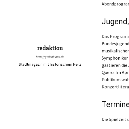
Abendprogram
Jugend,
Das Programm 
Bundesjugendo
redaktion
musikalischer
http://gedenk-dus.de
Symphoniker 
Stadtmagazin mit historischem Herz
gastieren di
Quero. Im Apr
Publikum wähl
Konzertlitera
Termine
Die Spielzeit