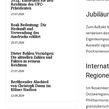
2024: Entdecken Sie den
Reichtum des UFC-
Präsidenten
Jubiläu
27.07.2026
Boah Bedeutung: Die
Zum Auftakt b
Herkunft und
verweisen dam
Verwendung des
Ausdrucks erklärt
Eigenkomposit
25.07.2026
Auswahl signa
Positionierun
Dieter Bohlen Vermögen:
Die aktuellen Zahlen und
Fakten zu seinem
Interna
Reichtum
27.07.2026
Region
Berührender Abschied
von Christoph Daum im
Im November 
Kölner Stadion
Ostseeregion.
13.09.2024
Philharmonic.
grenzübersch