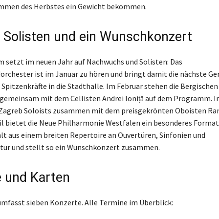
men des Herbstes ein Gewicht bekommen.
 Solisten und ein Wunschkonzert
setzt im neuen Jahr auf Nachwuchs und Solisten: Das
rchester ist im Januar zu hören und bringt damit die nächste Ge
 Spitzenkräfte in die Stadthalle. Im Februar stehen die Bergischen
gemeinsam mit dem Cellisten Andrei Ioniță auf dem Programm. I
e Zagreb Soloists zusammen mit dem preisgekrönten Oboisten R
il bietet die Neue Philharmonie Westfalen ein besonderes Format
t aus einem breiten Repertoire an Ouvertüren, Sinfonien und
tur und stellt so ein Wunschkonzert zusammen.
 und Karten
 umfasst sieben Konzerte. Alle Termine im Überblick: