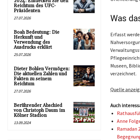
2024: Entdecken Sie den
Reichtum des UFC-
Präsidenten
Was das
27.07.2026
Boah Bedeutung: Die
Erfasst werde
Herkunft und
Nahversorgung
Verwendung des
Ausdrucks erklärt
Verwaltungsst
25.07.2026
Pflegeeinrich
Museen, Bibli
Dieter Bohlen Vermögen:
verzeichnet.
Die aktuellen Zahlen und
Fakten zu seinem
Reichtum
Quelle anzei
27.07.2026
Auch interess
Berührender Abschied
von Christoph Daum im
Rathausfüh
Kölner Stadion
Anne Folge
13.09.2024
Ramadan 2
Begegnun