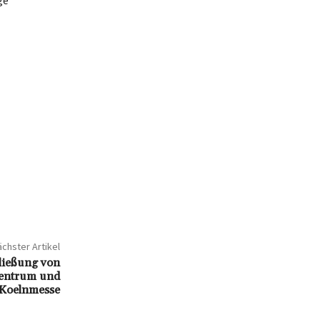
ge
chster Artikel
hließung von
zentrum und
n Koelnmesse