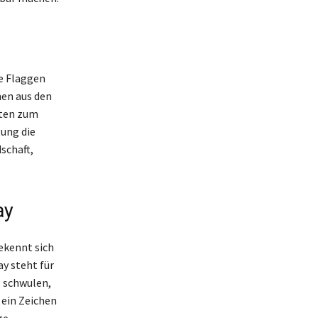
e Flaggen
nen aus den
iten zum
gung die
schaft,
ay
ekennt sich
y steht für
, schwulen,
 ein Zeichen