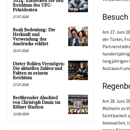
2024: Entdecken Sie den
Reichtum des UFC-
Präsidenten
Besuch 
27.07.2026
Boah Bedeutung: Die
Am 27. Juni 2
Herkunft und
der Türkei, F
Verwendung des
Ausdrucks erklärt
Partnerstädte
25.07.2026
hundertjährig
langjährigen 
Dieter Bohlen Vermögen:
Austausch und
Die aktuellen Zahlen und
Fakten zu seinem
Reichtum
Regenbo
27.07.2026
Berührender Abschied
Am 28. Juni 2
von Christoph Daum im
Kölner Stadion
Mülheim zu Vi
13.09.2024
Sichtbarkeit u
bisexuellen, 