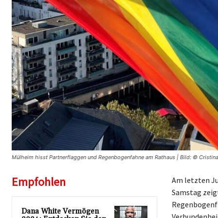
Mülheim hisst Partnerflaggen und Regenbogenfahne am Rathaus | Bild: © Cristina
Empfohlen
Am letzten J
Samstag zeigt
Regenbogenfla
Dana White Vermögen
Verbundenheit