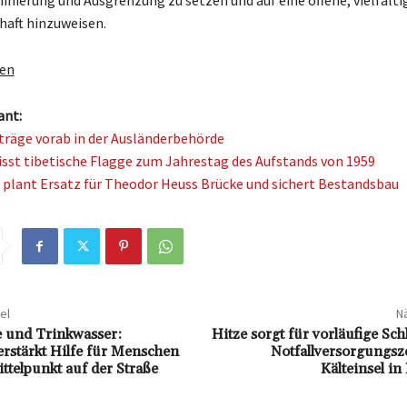
inierung und Ausgrenzung zu setzen und auf eine offene, vielfälti
haft hinzuweisen.
gen
ant:
nträge vorab in der Ausländerbehörde
sst tibetische Flagge zum Jahrestag des Aufstands von 1959
 plant Ersatz für Theodor Heuss Brücke und sichert Bestandsbau
el
Nä
 und Trinkwasser:
Hitze sorgt für vorläufige Sc
erstärkt Hilfe für Menschen
Notfallversorgungs
ttelpunkt auf der Straße
Kälteinsel i