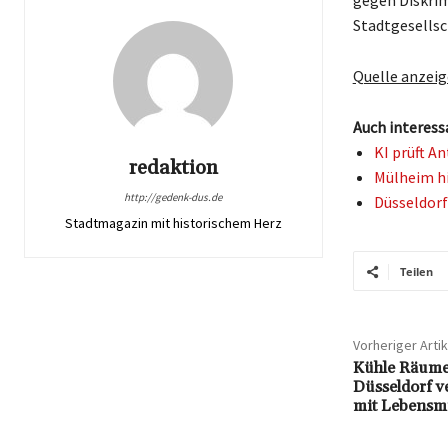
gegen Diskrim
Stadtgesellsc
Quelle anzei
Auch interess
KI prüft A
redaktion
Mülheim hi
http://gedenk-dus.de
Düsseldorf
Stadtmagazin mit historischem Herz
Teilen
Vorheriger Artik
Kühle Räume
Düsseldorf v
mit Lebensmi