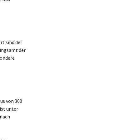
t sind der
nungsamt der
sondere
us von 300
ist unter
 nach