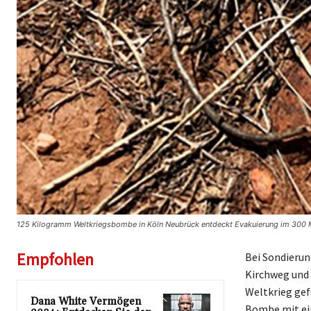
125 Kilogramm Weltkriegsbombe in Köln Neubrück entdeckt Evakuierung im 300 
Empfohlen
Bei Sondierun
Kirchweg und
Weltkrieg gef
Dana White Vermögen
Bombe mit ei