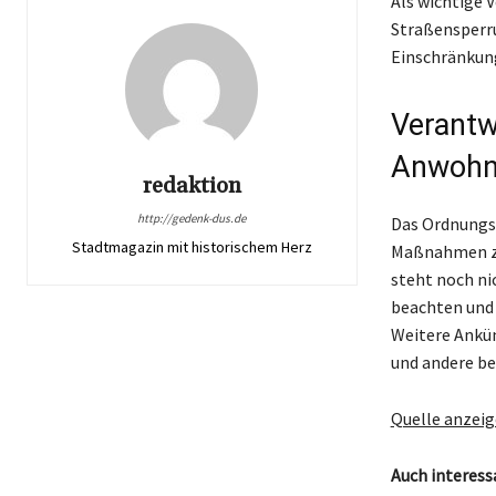
Als wichtige 
Straßensperru
Einschränkung
Verantw
Anwohn
redaktion
http://gedenk-dus.de
Das Ordnungsa
Stadtmagazin mit historischem Herz
Maßnahmen zu
steht noch ni
beachten und 
Weitere Ankün
und andere b
Quelle anzei
Auch interess