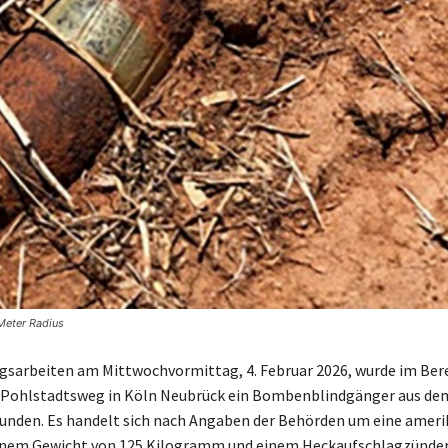
Meter Radius
gsarbeiten am Mittwochvormittag, 4. Februar 2026, wurde im Ber
 Pohlstadtsweg in Köln Neubrück ein Bombenblindgänger aus de
unden. Es handelt sich nach Angaben der Behörden um eine ameri
nem Gewicht von 125 Kilogramm und einem Heckaufschlagzünder