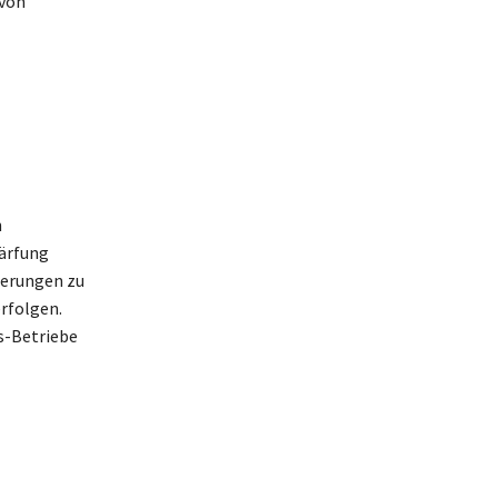
 von
n
ärfung
derungen zu
rfolgen.
s-Betriebe