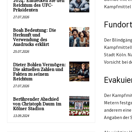
2024: Entdecken Sie den
Reichtum des UFC-
Kampfmittel s
Präsidenten
27.07.2026
Fundort
Boah Bedeutung: Die
Herkunft und
Der Blindgäng
Verwendung des
Ausdrucks erklärt
Kampfmittelb
25.07.2026
Stadt Köln. N
Vorsicht bei 
Dieter Bohlen Vermögen:
Die aktuellen Zahlen und
Fakten zu seinem
Evakuie
Reichtum
27.07.2026
Der Kampfmitt
Berührender Abschied
Metern festge
von Christoph Daum im
Kölner Stadion
anderem eine 
13.09.2024
Angaben der S