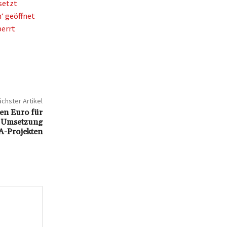
setzt
‘ geöffnet
perrt
chster Artikel
en Euro für
r Umsetzung
A-Projekten