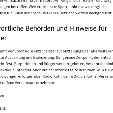
Verkehrsachsen sind der Neubrücker Ring und der Rather Kirchweg
ngen betroffen. Weitere kleinere Sperrpunkte sowie mögliche
en für Linien der Kölner Verkehrs-Betriebe werden nachgereicht.
ortliche Behörden und Hinweise für
er
mt der Stadt Köln entscheidet laut Mitteilung über alle weitere
r Absperrung und Evakuierung. Der genaue Zeitpunkt der Entsch
cht fest. Bürgerinnen und Bürger werden gebeten, Verkehrsbehin
aktuelle Informationen auf der Internetseite der Stadt Köln zu ve
digungen erfolgen über Radio Köln, den WDR, die Kölner Verkehr
etroffene Verkehrsunternehmen.
gen
ant: