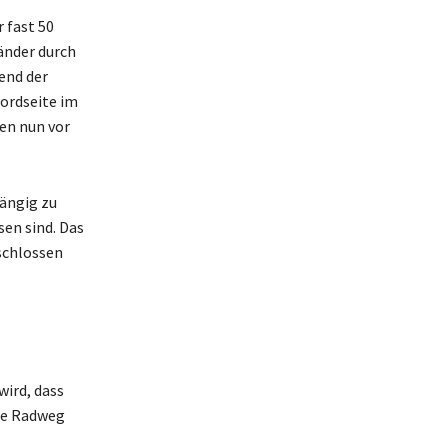
 fast 50
änder durch
end der
ordseite im
en nun vor
ängig zu
en sind. Das
schlossen
wird, dass
gte Radweg