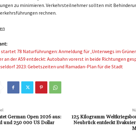
rungen zu minimieren. Verkehrsteilnehmer sollten mit Behinderu
Verkehrsführungen rechnen.
gen
ant:
 startet 78 Naturführungen: Anmeldung für ‚Unterwegs im Grünen
r an der A59 entdeckt: Autobahn vorerst in beide Richtungen ges
sseldorf 2023: Gebetszeiten und Ramadan-Plan für die Stadt
el
Nä
htet German Open 2026 aus:
125 Kilogramm Weltkriegsbo
ld und 250 000 US Dollar
Neubrück entdeckt Evakuie
M