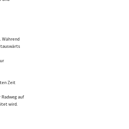
t. Während
dtauswärts
ur
ten Zeit
er Radweg auf
tet wird.