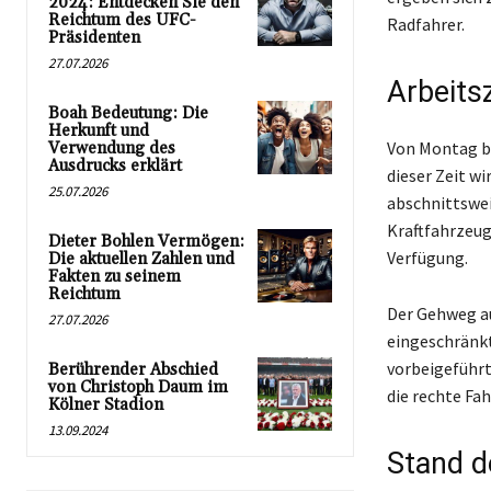
2024: Entdecken Sie den
Reichtum des UFC-
Radfahrer.
Präsidenten
27.07.2026
Arbeits
Boah Bedeutung: Die
Herkunft und
Von Montag bi
Verwendung des
Ausdrucks erklärt
dieser Zeit w
25.07.2026
abschnittswei
Kraftfahrzeug
Dieter Bohlen Vermögen:
Verfügung.
Die aktuellen Zahlen und
Fakten zu seinem
Reichtum
Der Gehweg au
27.07.2026
eingeschränkt
vorbeigeführt
Berührender Abschied
von Christoph Daum im
die rechte Fah
Kölner Stadion
13.09.2024
Stand d