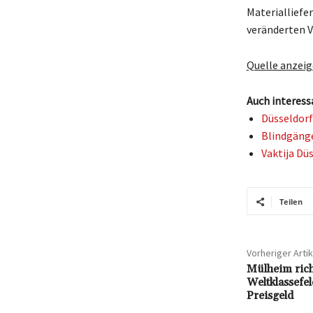
Materialliefe
veränderten 
Quelle anzei
Auch interess
Düsseldorf
Blindgänge
Vaktija Dü
Teilen
Vorheriger Artik
Mülheim ric
Weltklassefe
Preisgeld