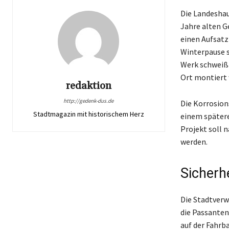
Die Landeshau
Jahre alten G
einen Aufsatz
Winterpause s
Werk schweiß-
Ort montiert
redaktion
http://gedenk-dus.de
Die Korrosion
Stadtmagazin mit historischem Herz
einem spätere
Projekt soll 
werden.
Sicherh
Die Stadtverw
die Passanten
auf der Fahrb