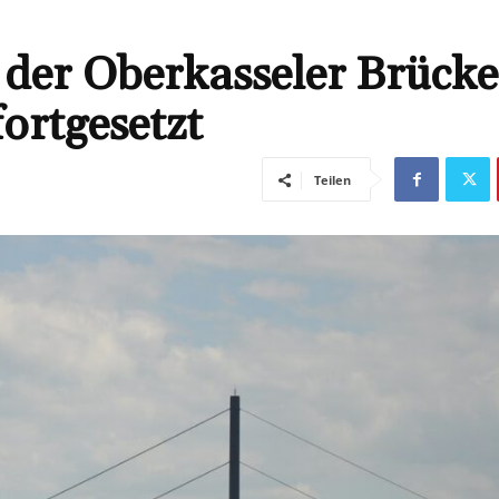
 der Oberkasseler Brücke
ortgesetzt
Teilen