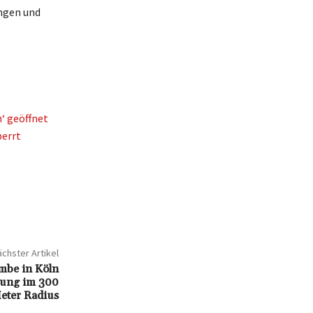
ngen und
‘ geöffnet
perrt
chster Artikel
mbe in Köln
rung im 300
eter Radius