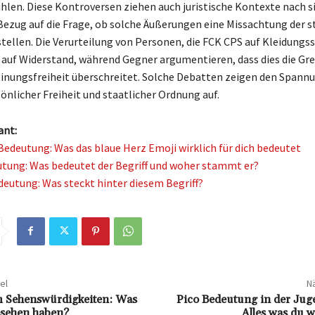
ühlen. Diese Kontroversen ziehen auch juristische Kontexte nach s
Bezug auf die Frage, ob solche Äußerungen eine Missachtung der s
stellen. Die Verurteilung von Personen, die FCK CPS auf Kleidungs
 auf Widerstand, während Gegner argumentieren, dass dies die Gr
inungsfreiheit überschreitet. Solche Debatten zeigen den Span
önlicher Freiheit und staatlicher Ordnung auf.
ant:
Bedeutung: Was das blaue Herz Emoji wirklich für dich bedeutet
tung: Was bedeutet der Begriff und woher stammt er?
eutung: Was steckt hinter diesem Begriff?
el
Nä
 Sehenswürdigkeiten: Was
Pico Bedeutung in der Jug
sehen haben?
Alles was du 