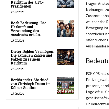
Reichtum des UFC-
tragen Anstec
Präsidenten
Meinungen zu 
27.07.2026
Zusammenhang 
welcher das R
Boah Bedeutung: Die
Herkunft und
Bewegung ist
Verwendung des
staatlicher K
Ausdrucks erklärt
öffentlichen 
25.07.2026
Auseinanderset
Dieter Bohlen Vermögen:
Die aktuellen Zahlen und
Fakten zu seinem
Bedeutu
Reichtum
27.07.2026
FCK CPS hat 
Polizeigewalt
Berührender Abschied
von Christoph Daum im
präsent, sond
Kölner Stadion
Logo oft zu fi
13.09.2024
gesellschaftli
Grundrechten