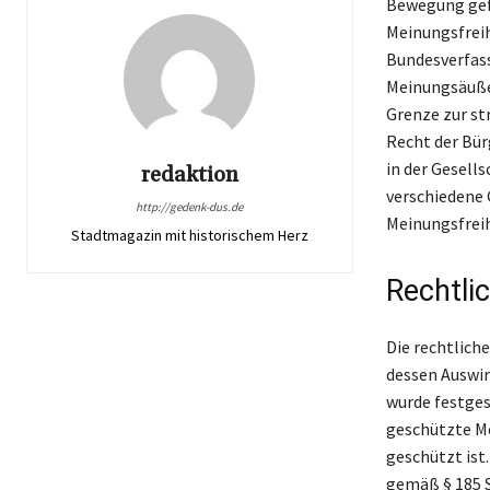
Bewegung gefö
Meinungsfreih
Bundesverfass
Meinungsäußer
Grenze zur st
Recht der Bür
in der Gesells
redaktion
verschiedene 
http://gedenk-dus.de
Meinungsfreih
Stadtmagazin mit historischem Herz
Rechtli
Die rechtlich
dessen Auswir
wurde festges
geschützte Me
geschützt ist.
gemäß § 185 S