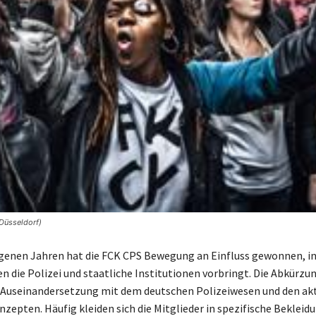
Düsseldorf)
genen Jahren hat die FCK CPS Bewegung an Einfluss gewonnen, i
n die Polizei und staatliche Institutionen vorbringt. Die Abkürzun
e Auseinandersetzung mit dem deutschen Polizeiwesen und den ak
nzepten. Häufig kleiden sich die Mitglieder in spezifische Bekleid