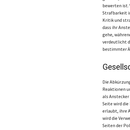
bewerten ist.
Strafbarkeit i
Kritik und st
dass ihr Anst
gehe, während
verdeutlicht 
bestimmter Ä
Gesells
Die Abkürzung
Reaktionen un
als Anstecker
Seite wird di
erlaubt, ihre
wird die Verw
Seiten der Po