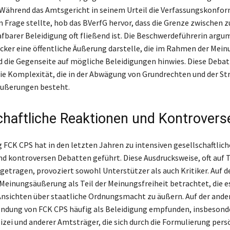
 Während das Amtsgericht in seinem Urteil die Verfassungskonfor
n Frage stellte, hob das BVerfG hervor, dass die Grenze zwischen z
rafbarer Beleidigung oft fließend ist. Die Beschwerdeführerin argu
ecker eine öffentliche Äußerung darstelle, die im Rahmen der Mein
 die Gegenseite auf mögliche Beleidigungen hinwies. Diese Debat
die Komplexität, die in der Abwägung von Grundrechten und der St
ußerungen besteht.
chaftliche Reaktionen und Kontrovers
 FCK CPS hat in den letzten Jahren zu intensiven gesellschaftlic
d kontroversen Debatten geführt. Diese Ausdrucksweise, oft auf T
 getragen, provoziert sowohl Unterstützer als auch Kritiker. Auf d
e Meinungsäußerung als Teil der Meinungsfreiheit betrachtet, die e
 Ansichten über staatliche Ordnungsmacht zu äußern. Auf der ande
endung von FCK CPS häufig als Beleidigung empfunden, insbesond
lizei und anderer Amtsträger, die sich durch die Formulierung pers