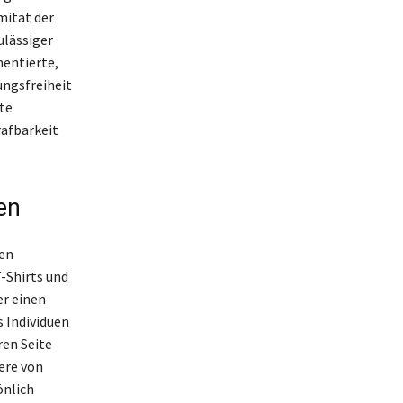
mität der
ulässiger
mentierte,
ungsfreiheit
te
rafbarkeit
en
hen
-Shirts und
er einen
s Individuen
ren Seite
ere von
önlich