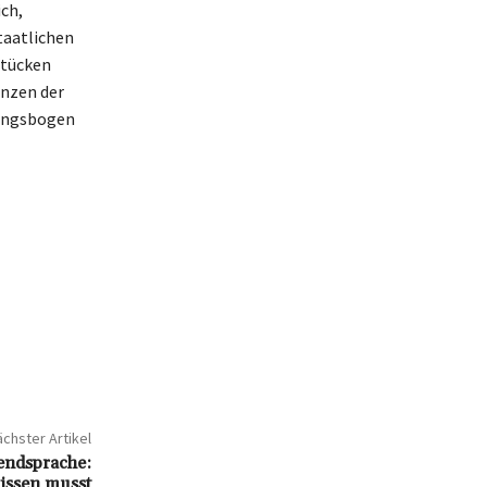
ich,
taatlichen
stücken
enzen der
nungsbogen
chster Artikel
endsprache:
wissen musst