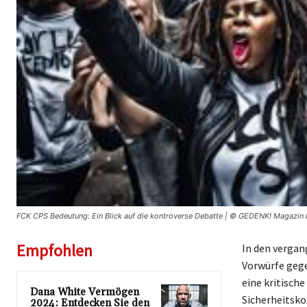
FCK CPS Bedeutung: Ein Blick auf die kontroverse Debatte | © GEDENK! Magazin 
Empfohlen
In den vergan
Vorwürfe gege
eine kritisch
Dana White Vermögen
Sicherheitsko
2024: Entdecken Sie den