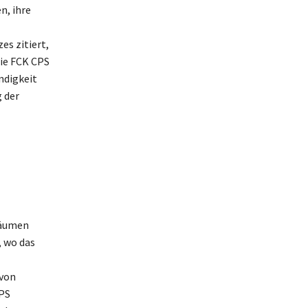
n, ihre
s zitiert,
die FCK CPS
ndigkeit
 der
Räumen
, wo das
 von
PS