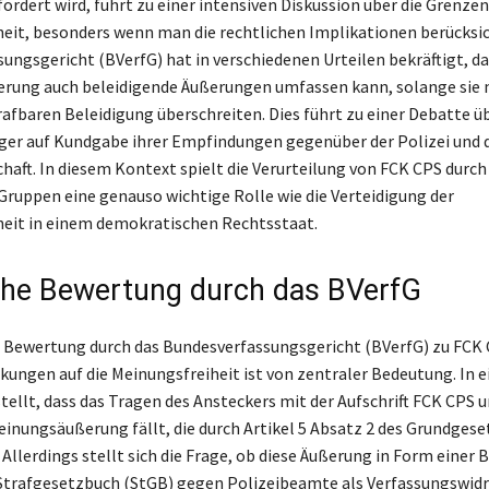
rdert wird, führt zu einer intensiven Diskussion über die Grenzen
eit, besonders wenn man die rechtlichen Implikationen berücksic
ungsgericht (BVerfG) hat in verschiedenen Urteilen bekräftigt, da
ung auch beleidigende Äußerungen umfassen kann, solange sie n
rafbaren Beleidigung überschreiten. Dies führt zu einer Debatte ü
ger auf Kundgabe ihrer Empfindungen gegenüber der Polizei und 
chaft. In diesem Kontext spielt die Verurteilung von FCK CPS durch
Gruppen eine genauso wichtige Rolle wie die Verteidigung der
eit in einem demokratischen Rechtsstaat.
che Bewertung durch das BVerfG
e Bewertung durch das Bundesverfassungsgericht (BVerfG) zu FCK
kungen auf die Meinungsfreiheit ist von zentraler Bedeutung. In e
tellt, dass das Tragen des Ansteckers mit der Aufschrift FCK CPS u
inungsäußerung fällt, die durch Artikel 5 Absatz 2 des Grundgese
 Allerdings stellt sich die Frage, ob diese Äußerung in Form einer 
trafgesetzbuch (StGB) gegen Polizeibeamte als Verfassungswidr