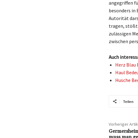
angegriffen f
besonders in 
Autorität dar
tragen, stößt
zulässigen Me
zwischen pers
Auch interess
Herz Blau 
Haul Bedeu
Husche Bed
Teilen
Vorheriger Artik
Germersheim
muss man ge