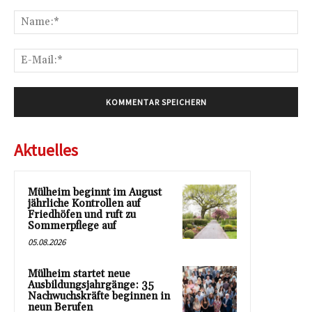
Kommentar:
Na
E-
Mai
Aktuelles
Mülheim beginnt im August
jährliche Kontrollen auf
Friedhöfen und ruft zu
Sommerpflege auf
05.08.2026
Mülheim startet neue
Ausbildungsjahrgänge: 35
Nachwuchskräfte beginnen in
neun Berufen