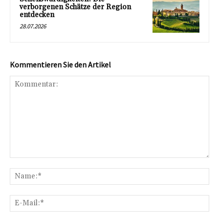
verborgenen Schätze der Region
entdecken
28.07.2026
Kommentieren Sie den Artikel
Kommentar:
Na
E-
Mai